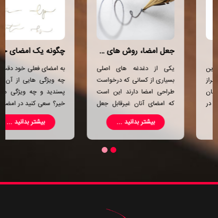
جعل امضا، روش‌ های تشخیص و جرائم مرتبط با آن
چگونه یک امضای جذاب داشته باشیم
یکی از دغدغه های اصلی
به امضای فعلی خود دقت کنید.
بسیاری از کسانی که درخواست
چه ویژگی هایی از آن را می
طراحی امضا دارند این است
پسندید و چه ویژگی هایی را
که امضای آنان غیرقابل جعل
خیر؟ سعی کنید در امضای خود
باشد. درواقع این افراد به دلیل
بر نام و نام خانودگی تان تاکید
بیشتر بدانید ...
بیشتر بدانید ...
داشتن دسته چک و یا شرایط
بیشتری داشته باشید. فراموش
شغلی خاص نیازمند امضایی
نکنید که امضاهای ساده توسط
هستند که غیر قابل جعل باشد
سایرین راحت تر خوانده می
تا بتوانند از امنیت اموال و
شوند ولی امضاهای پیچیده نیز
اطلاعات خود مطمئن شوند. در
نمایانگر استعداد و توانایی های
همین راستا در این مقاله قصد
صاحب امضا می باشند. به
داریم در مورد جعل امضا و
همین دلیل هرچه استعداد
موارد مرتبط با آن صحبت
بیشتری را خرج امضای خود