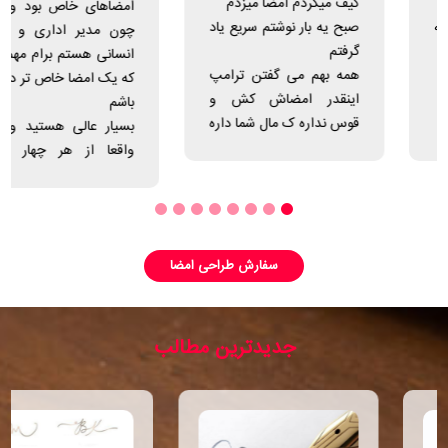
کیف میکردم امضا میزدم
امضاهای خاص بود و من
صبح یه بار نوشتم سریع یاد
چون مدیر اداری و منابع
گرفتم
انسانی هستم برام مهم بود
همه بهم می گفتن ترامپ
که یک امضا خاص تر داشته
اینقدر امضاش کش و
باشم
قوس نداره ک مال شما داره
بسیار عالی هستید و من
انشاا... همیشه حس خوب
واقعا از هر چهار امضا
داشته و به همه منتقل کنی
طراحی شده خوشم اومد،
بطوریکه نتونستم تنهایی
امضامو از بینشون انتخاب
کنم و مجبور شدم تو گروه
سفارش طراحی امضا
خانوادگی از همه خانواده ام
که ده نفر میشیم کمک
بگیرم
جدیدترین مطالب