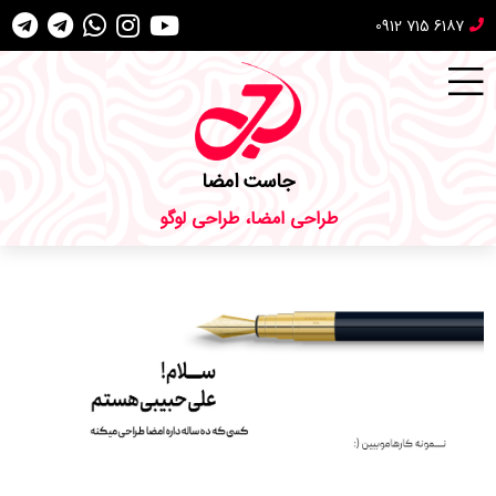
0912 715 6187
جاست امضا
طراحی امضا، طراحی لوگو